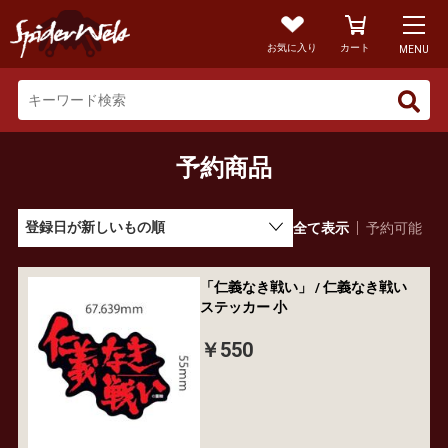
お気に入り
カート
MENU
予約商品
全て表示
予約可能
「仁義なき戦い」 / 仁義なき戦い
ステッカー 小
￥550