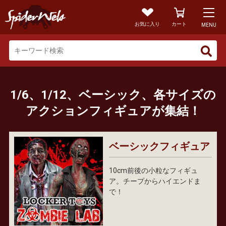
お気に入り
カート
MENU
1/6、1/12、ベーシック、各サイズの
アクションフィギュアが集結！
ベーシックフィギュア
10cm前後の小粒なフィギュ
ア。チープからハイエンドま
で！