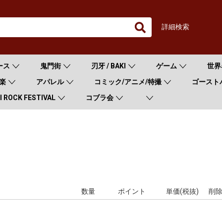
詳細検索
ース
鬼門街
刃牙 / BAKI
ゲーム
世界
楽
アパレル
コミック/アニメ/特撮
ゴースト
 ROCK FESTIVAL
コブラ会
数量
ポイント
単価(税抜)
削