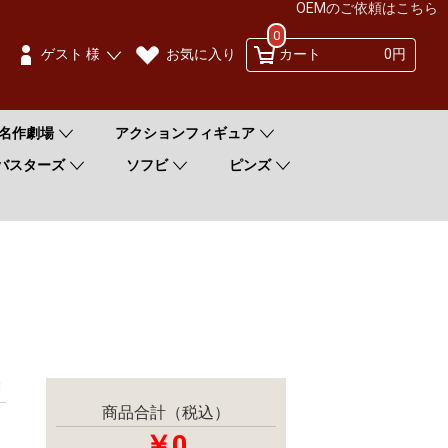
OEMのご依頼はこちら
0
お気に入り
ゲスト 様
カート
0円
名作劇場
アクションフィギュア
バスターズ
ソフビ
ピンズ
除
商品合計（税込）
￥0