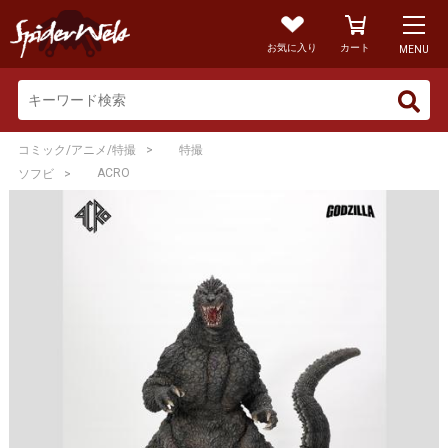
お気に入り
カート
MENU
>
コミック/アニメ/特撮
特撮
>
ACRO
ソフビ