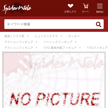
お気に入り
カート
MENU
>
>
映画 / ドラマ系
ヒューマンドラマ
ロッキー
>
>
アクションフィギュア
ベーシックフィギュア
>
>
アクションフィギュア
1/12 素体内蔵フィギュア
1/12フィギュア