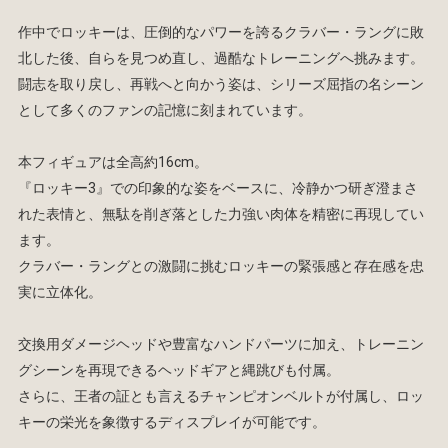
作中でロッキーは、圧倒的なパワーを誇るクラバー・ラングに敗
北した後、自らを見つめ直し、過酷なトレーニングへ挑みます。
闘志を取り戻し、再戦へと向かう姿は、シリーズ屈指の名シーン
として多くのファンの記憶に刻まれています。
本フィギュアは全高約16cm。
『ロッキー3』での印象的な姿をベースに、冷静かつ研ぎ澄まさ
れた表情と、無駄を削ぎ落とした力強い肉体を精密に再現してい
ます。
クラバー・ラングとの激闘に挑むロッキーの緊張感と存在感を忠
実に立体化。
交換用ダメージヘッドや豊富なハンドパーツに加え、トレーニン
グシーンを再現できるヘッドギアと縄跳びも付属。
さらに、王者の証とも言えるチャンピオンベルトが付属し、ロッ
キーの栄光を象徴するディスプレイが可能です。