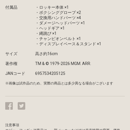
付属品
・ロッキー本体 ×1
・ボクシンググローブ ×2
・交換用ハンドパーツ ×4
・ダメージヘッドパーツ ×1
・ヘッドギア ×1
・縄跳び ×1
・チャンピオンベルト ×1
・ディスプレイベース＆スタンド ×1
サイズ
高さ約16cm
著作権
TM & © 1979-2026 MGM. ARR.
JANコード
6957534205125
※画像は試作品のため、実際の商品とは多少異なる場合がございます
注意事項