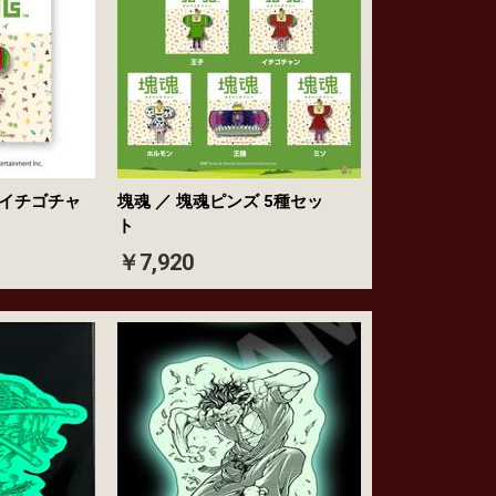
 イチゴチャ
塊魂 ／ 塊魂ピンズ 5種セッ
ト
￥7,920