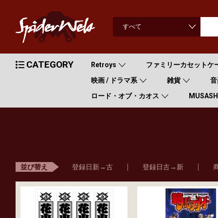
CATEGORY
Retroys
ファミリーカセットケ
映画 / ドラマ系
雑貨
音
ロード・オブ・カオス
MUSASHI
登録日新→古
登録日古→新
並び替え