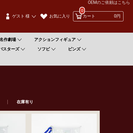
OEMのご依頼はこちら
0
お気に入り
ゲスト 様
カート
0円
名作劇場
アクションフィギュア
バスターズ
ソフビ
ピンズ
在庫有り