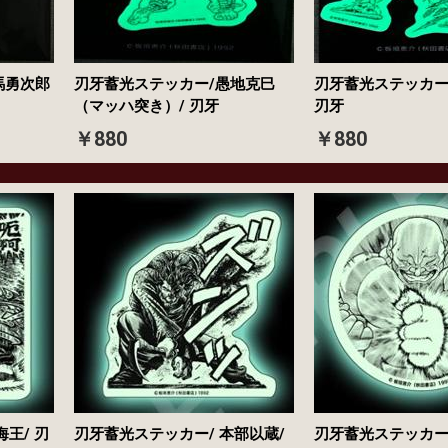
馬勇次郎
刃牙蓄光ステッカー/愚地克巳
刃牙蓄光ステッカー
（マッハ突き）/ 刃牙
刃牙
￥880
￥880
王/ 刃
刃牙蓄光ステッカー/ 本部以蔵/
刃牙蓄光ステッカー/