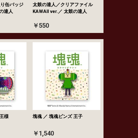
入り缶バッジ
太鼓の達人／クリアファイル
太鼓の達人
KAWAII ver.／ 太鼓の達人
￥550
ズ 王様
塊魂 ／ 塊魂ピンズ 王子
￥1,540