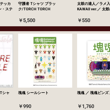
テッカ
守護者 Tシャツ ブラッ
太鼓の達人／ラメ
ン・ステ
ク/TORCH TORCH
KAWAII ver.／ 
￥5,500
￥550
Tシャ
塊魂 シールシート
塊魂 ／ 塊魂ピン
￥990
￥1,760