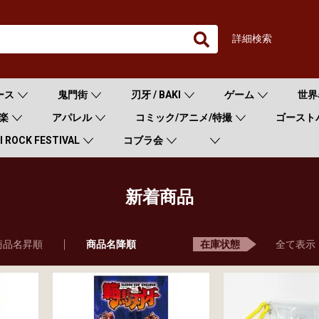
詳細検索
ース
鬼門街
刃牙 / BAKI
ゲーム
世界
楽
アパレル
コミック/アニメ/特撮
ゴースト
 ROCK FESTIVAL
コブラ会
新着商品
商品名昇順
商品名降順
全て表示
在庫状態