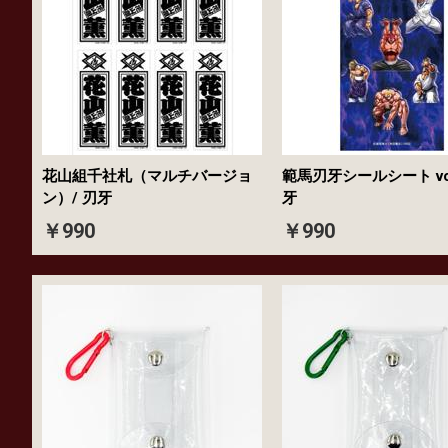
花山組千社札（マルチバージョ
範馬刃牙シールシート vol
ン）/ 刃牙
牙
￥990
￥990