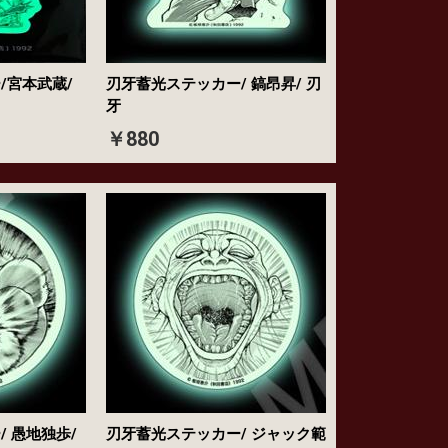
/宮本武蔵/
刃牙蓄光ステッカー/ 鎬昂昇/ 刃
牙
￥880
 愚地独歩/
刃牙蓄光ステッカー/ ジャック範