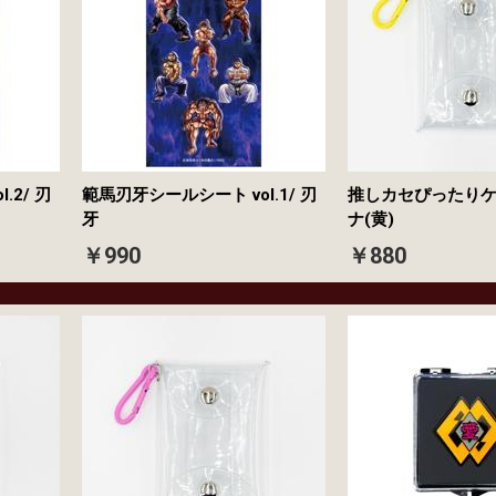
.2/ 刃
範馬刃牙シールシート vol.1/ 刃
推しカセぴったりケ
牙
ナ(黄)
￥990
￥880