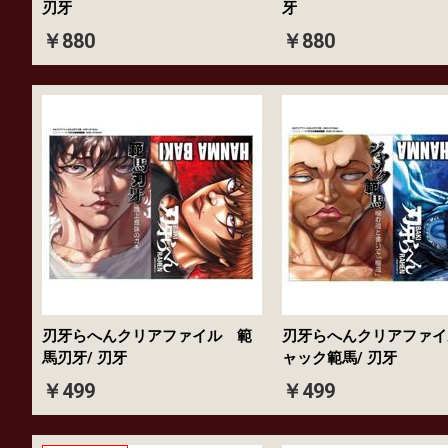
刃牙
牙
￥880
￥880
刃牙らへんクリアファイル 範
刃牙らへんクリアファイ
馬刃牙/ 刃牙
ャック範馬/ 刃牙
￥499
￥499