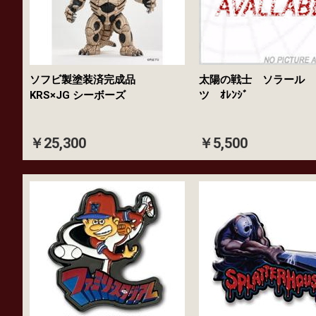
ソフビ製塗装済完成品
太陽の戦士 ソラール 
KRS×JG シーボーズ
ツ ｵﾚﾝｼﾞ
￥25,300
￥5,500