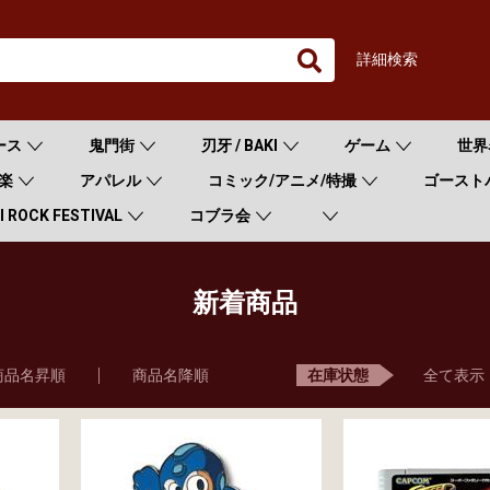
詳細検索
ース
鬼門街
刃牙 / BAKI
ゲーム
世界
楽
アパレル
コミック/アニメ/特撮
ゴースト
 ROCK FESTIVAL
コブラ会
新着商品
商品名昇順
商品名降順
全て表示
在庫状態