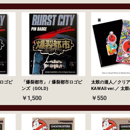
市ロゴピ
「爆裂都市」 / 爆裂都市ロゴピ
太鼓の達人／クリ
ンズ（GOLD)
KAWAII ver.／ 
￥1,500
￥550