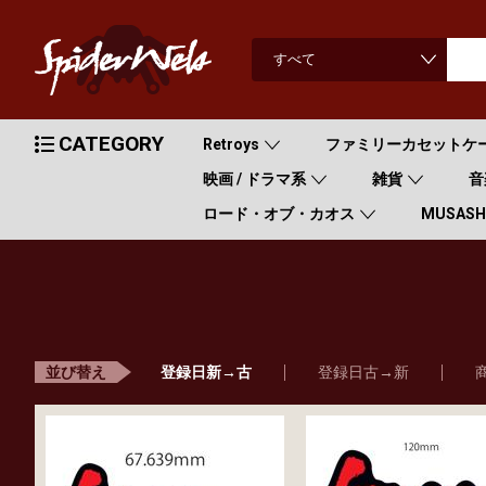
CATEGORY
Retroys
ファミリーカセットケ
映画 / ドラマ系
雑貨
音
ロード・オブ・カオス
MUSASHI
登録日新→古
登録日古→新
並び替え