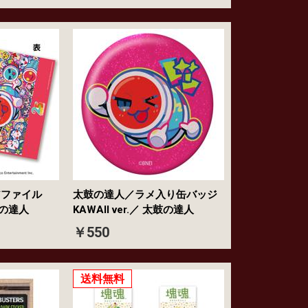
アファイル
太鼓の達人／ラメ入り缶バッジ
太鼓の達人
KAWAII ver.／ 太鼓の達人
￥550
送料無料