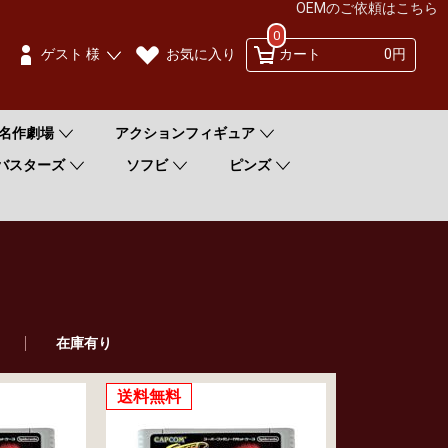
OEMのご依頼はこちら
0
お気に入り
ゲスト 様
カート
0円
名作劇場
アクションフィギュア
バスターズ
ソフビ
ピンズ
在庫有り
送料無料