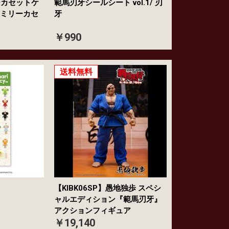
ーカセットケ
範馬刃牙シールシート vol.1/ 刃
ァミリーカセ
牙
￥990
送料無料
シート
【KIBK06SP】愚地独歩 スペシ
ャルエディション『範馬刃牙』
アクションフィギュア
￥19,140