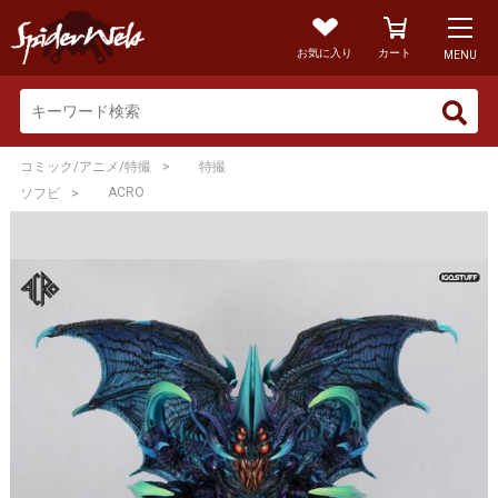
お気に入り
カート
MENU
>
コミック/アニメ/特撮
特撮
>
ACRO
ソフビ