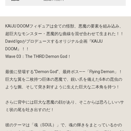
KAIJU DOOMフィギュアは全ての怪獣、悪魔の要素を組み込み、
超巨大なモンスター・悪魔的な曲線を混ぜ合わせて生まれた！！
David Igoがプロデュースするオリジナル企画『KAIJU
DOOM』！！
Wave 03：The THIRD Demon God！
最後に登場する“Demon God”、最終ボス——「Flying Demon」！
巨大な翼を二枚持つ巨体の悪魔で、鋭い爪を備えた6本の昆虫の
ような腕、そして突き刺すように生えた巨大な二本角を持つ！
さらに背中には巨大な悪魔の顔があり、そこからは恐ろしいハサ
ミ状の尾を吐き出すのだ！
彼のテーマは「魂（SOUL）」で、魂の輝きをまとっているかの