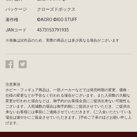
パッケージ
クローズドボックス
著作権
©ACRO ©IGO STUFF
JANコード
4573153791935
※画像は試作品のため、実際の商品とは多少異なる場合がございます
注意事項
ホビー・フィギュア商品は、一部メーカーなどでは発売時期の変更、価格・
仕様の変更などが予告なく行われる場合がございます。また入荷数の大幅な
変更が行われた場合などは、御予約のお客様全員にご提供出来ない可能性も
ございます。入荷減数の場合は御予約順にご提供させていただき、ご提供出
来ないお客様には事前にご連絡させていただきます。(ご入金いただいている
場合は速やかにご返金させていただきます。)予めご了承のほどお願い申し上
げます。