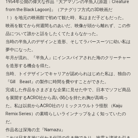
1954年公開の偉大な作品『大アマゾンの半魚人(原題：Creature
from the Black Lagoon)』（アナグリフ方式の3D映画だ
！）を地元の映画館で初めて観た時、私はまだ子どもだった。
映画を観てから何週間ものあいだ、映像が頭から離れず、この作
品について誰かと話をしたくてたまらなかった。
当時の半魚人のデザインと造形、そしてラバースーツに幼い私は
夢中になった。
年月が流れ、『半魚人』にインスパイアされた海のクリーチャー
を造形する機会を得た。
当時、トイデザインでキャリアが認められはじめた私は、独自の
『Gill Beast』の製作に時間を費やすことができた。
完成した作品をさまざまな企業に見せた中で、日本でソフビ商品
を展開するACRO社から高い関心を持たれ胸が高鳴っ
た。私は以前からACRO社のリミックスウルトラ怪獣 （Kaiju
Remix Series）の素晴らしいラインナップをよく知っていたの
だ。
作品名は深海の主『Namazu』
これは日本各地に伝わる伝説の生き物であり、地震と津波を引き