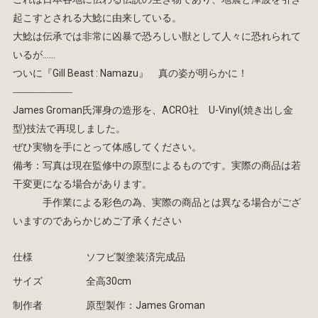
起こすとされる大鯰に由来している。
大鯰は伝承では非常に凶暴で恐ろしい獣として人々に恐れられて
いるが……
ついに『Gill Beast : Namazu』 真の姿が明らかに！
――――――
James Groman氏渾身の造形を、ACRO社 U-Vinyl(焼き出し金
型)技法で再現しました。
ぜひ実物を手にとって体感してください。
備考：写真は現在監修中の原型によるものです。実際の商品は若
干変更になる場合があります。
手作業による彩色の為、実際の商品とは異なる場合がござ
いますのであらかじめご了承ください
仕様
ソフビ製塗装済完成品
サイズ
全高30cm
制作者
原型製作：James Groman