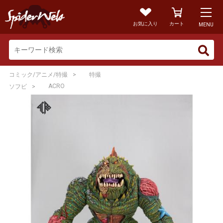
お気に入り
カート
MENU
>
コミック/アニメ/特撮
特撮
>
ACRO
ソフビ