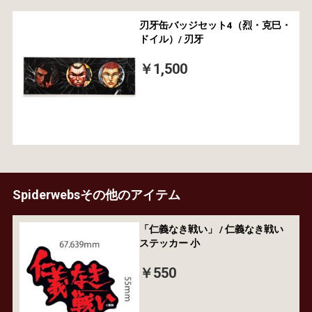
刃牙缶バッジセット4（烈・克巳・
ドイル）/ 刃牙
￥1,500
Spiderwebsその他のアイテム
「仁義なき戦い」 / 仁義なき戦い
ステッカー 小
￥550