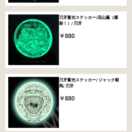
刃牙蓄光ステッカー/花山薫（爆
裂！）/ 刃牙
￥880
刃牙蓄光ステッカー/ ジャック範
馬/ 刃牙
￥880