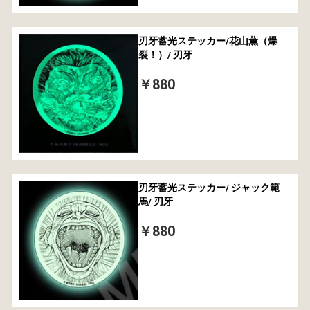
刃牙蓄光ステッカー/花山薫（爆
裂！）/ 刃牙
￥880
刃牙蓄光ステッカー/ ジャック範
馬/ 刃牙
￥880