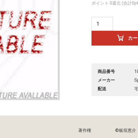
ポイント 0還元 (合計0pt
商品番号
1
メーカー
S
配送
著作権
©︎板垣恵介