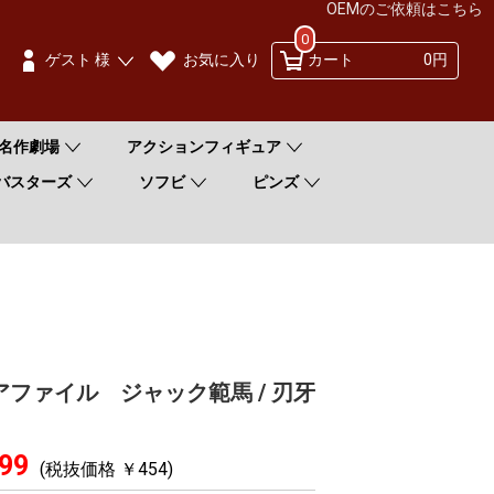
OEMのご依頼はこちら
0
お気に入り
ゲスト 様
カート
0円
名作劇場
アクションフィギュア
バスターズ
ソフビ
ピンズ
ファイル ジャック範馬 / 刃牙
99
(税抜価格 ￥454)