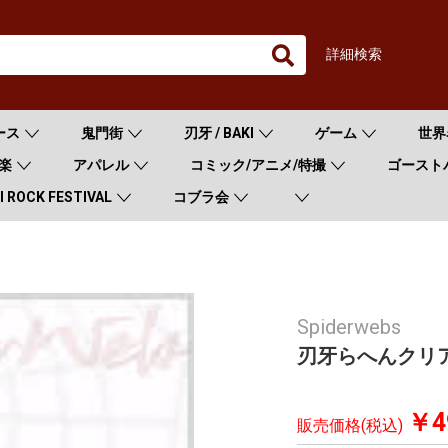
詳細検索
ース
鬼門街
刃牙 / BAKI
ゲーム
世界
楽
アパレル
コミック/アニメ/特撮
ゴースト
 ROCK FESTIVAL
コブラ会
Spiderwebs
刃牙らへんクリア
￥4
販売価格(税込)