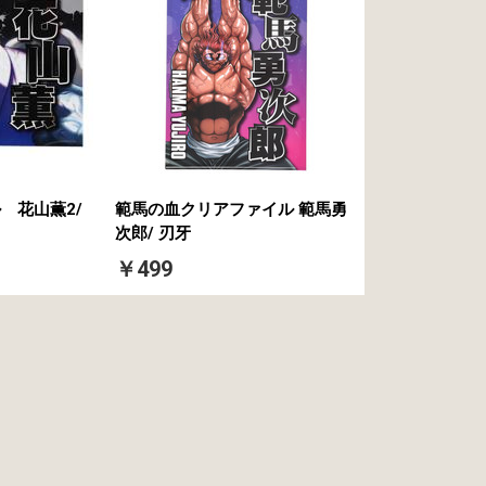
 花山薫2/
範馬の血クリアファイル 範馬勇
次郎/ 刃牙
￥499