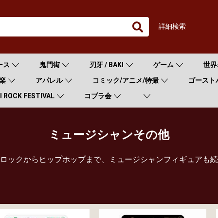
詳細検索
ース
鬼門街
刃牙 / BAKI
ゲーム
世界
楽
アパレル
コミック/アニメ/特撮
ゴースト
 ROCK FESTIVAL
コブラ会
ミュージシャンその他
ロックからヒップホップまで、ミュージシャンフィギュアも続