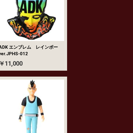
ADK エンブレム レインボー
ver.JPHS-012
￥11,000