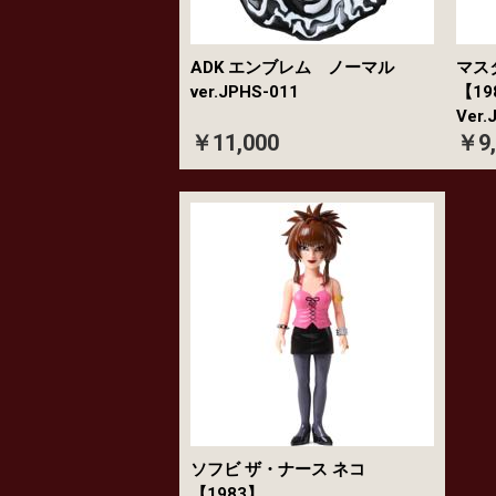
ADK エンブレム ノーマル
マス
ver.JPHS-011
【1
Ver.
￥11,000
￥9,
ソフビ ザ・ナース ネコ
【1983】