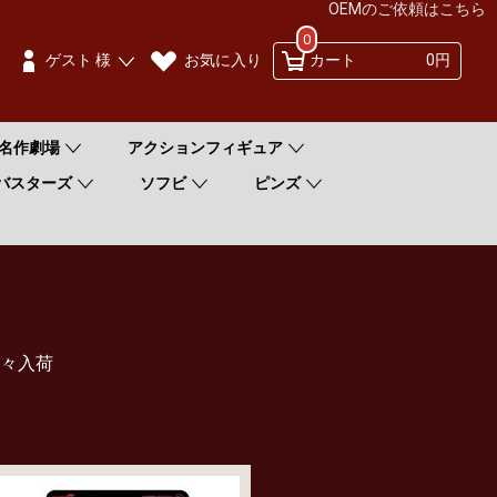
OEMのご依頼はこちら
0
お気に入り
ゲスト 様
カート
0円
名作劇場
アクションフィギュア
バスターズ
ソフビ
ピンズ
々入荷