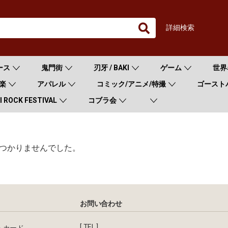
詳細検索
ース
鬼門街
刃牙 / BAKI
ゲーム
世界
楽
アパレル
コミック/アニメ/特撮
ゴースト
 ROCK FESTIVAL
コブラ会
つかりませんでした。
お問い合わせ
[ TEL ]