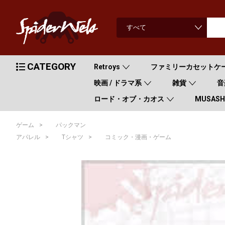
CATEGORY
Retroys
ファミリーカセットケ
映画 / ドラマ系
雑貨
音
ロード・オブ・カオス
MUSASHI
>
ゲーム
パックマン
>
>
アパレル
Tシャツ
コミック・漫画・ゲーム