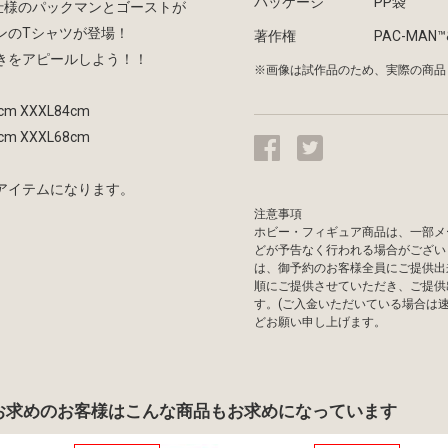
パッケージ
PP袋
.仕様のパックマンとゴーストが
ンのTシャツが登場！
著作権
PAC-MAN™& 
きをアピールしよう！！
※画像は試作品のため、実際の商品
cm XXXL84cm
cm XXXL68cm
アイテムになります。
注意事項
ホビー・フィギュア商品は、一部メ
どが予告なく行われる場合がござい
は、御予約のお客様全員にご提供出
順にご提供させていただき、ご提供
す。(ご入金いただいている場合は
どお願い申し上げます。
お求めのお客様は
こんな商品もお求めになっています