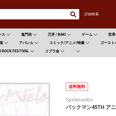
詳細検索
ース
鬼門街
刃牙 / BAKI
ゲーム
世界
楽
アパレル
コミック/アニメ/特撮
ゴースト
 ROCK FESTIVAL
コブラ会
送料無料
Spiderwebs
パックマン45TH アニ