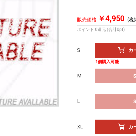
￥4,950
販売価格
(税
ポイント 0還元 (合計0pt)
S
1個購入可能
M
L
XL