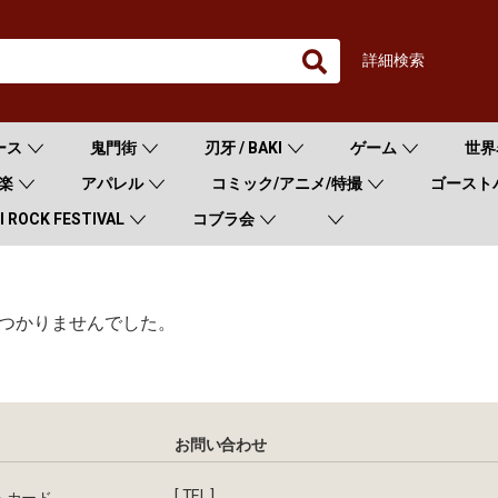
詳細検索
ース
鬼門街
刃牙 / BAKI
ゲーム
世界
楽
アパレル
コミック/アニメ/特撮
ゴースト
 ROCK FESTIVAL
コブラ会
つかりませんでした。
お問い合わせ
[ TEL ]