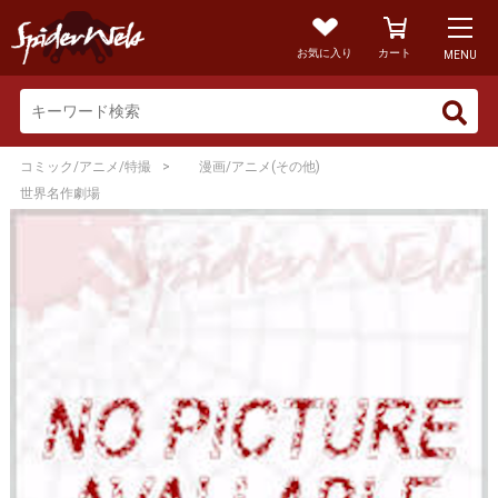
お気に入り
カート
MENU
>
コミック/アニメ/特撮
漫画/アニメ(その他)
世界名作劇場