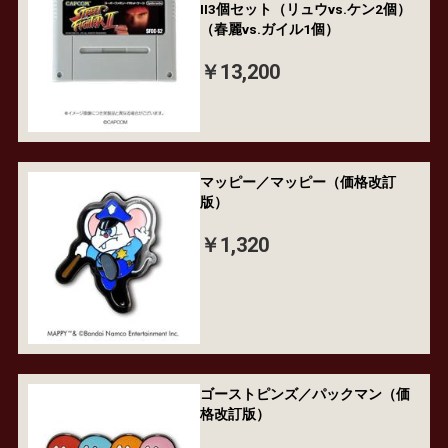
II3個セット（リュウvs.ケン2個）
（春麗vs.ガイル1個）
￥13,200
マッピー／マッピー（価格改訂
版）
￥1,320
ゴーストピンズ／パックマン（価
格改訂版）