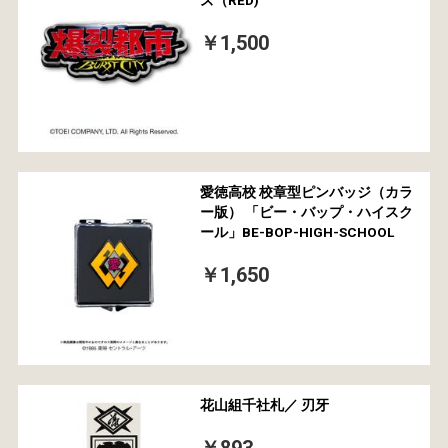
￥1,500
愛徳高校 校章型ピンバッジ（カラ
ー版） 「ビー・バップ・ハイスク
ール」BE-BOP-HIGH-SCHOOL
￥1,650
花山組千社札／ 刃牙
￥893