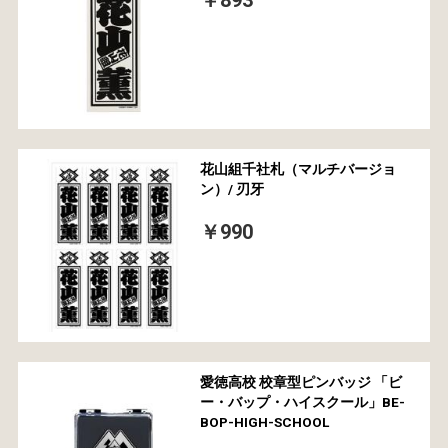
花山組千社札（マルチバージョ
ン）/ 刃牙
￥990
愛徳高校 校章型ピンバッジ 「ビ
ー・バップ・ハイスクール」BE-
BOP-HIGH-SCHOOL