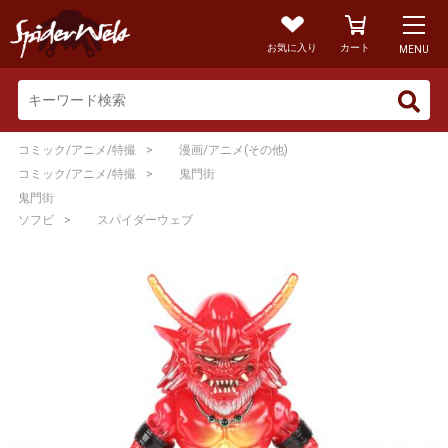
お気に入り
カート
MENU
>
コミック/アニメ/特撮
漫画/アニメ(その他)
>
コミック/アニメ/特撮
鬼門街
鬼門街
>
ソフビ
スパイダーウェブ