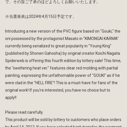
で、その旨ご了承のほどよろしくお願いいたします。
※当選発表は2024年4月15日予定です。
Introducing a new version of the PVC figure based on "Gouki," the
oni possessed by the protagonist Masato in "KIMONGAI KARMA"
currently being serialized to great popularity in "Young King"
(published by Shonen Gahosha) by original creator Koichi Nagata.
Spiderweb is offering this fourth edition by lottery sale! This time,
the "sweltering heat ver." features clear red molding with partial
painting, expressing the unfathomable power of "GOUKI" as if he
were clad in the "HELL FIRE"! This is a must-have for fans of the
original work! If you're interested, you have no choice but to
apply!!
Please read carefully.
This product will be sold by lottery to customers who place orders