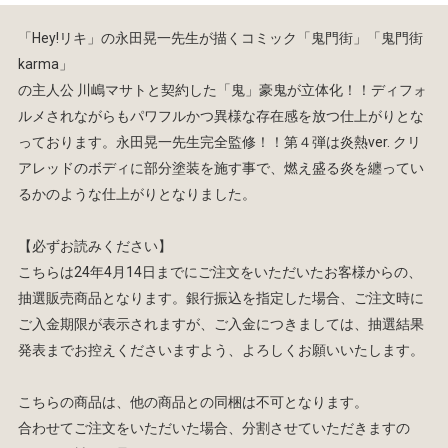
「Hey!リキ」の永田晃一先生が描くコミック「鬼門街」「鬼門街
karma」
の主人公 川嶋マサトと契約した「鬼」豪鬼が立体化！！ディフォ
ルメされながらもパワフルかつ異様な存在感を放つ仕上がりとな
っております。永田晃一先生完全監修！！第４弾は炎熱ver. クリ
アレッドのボディに部分塗装を施す事で、燃え盛る炎を纏ってい
るかのような仕上がりとなりました。
【必ずお読みください】
こちらは24年4月14日までにご注文をいただいたお客様からの、
抽選販売商品となります。銀行振込を指定した場合、ご注文時に
ご入金期限が表示されますが、ご入金につきましては、抽選結果
発表までお控えくださいますよう、よろしくお願いいたします。
こちらの商品は、他の商品との同梱は不可となります。
合わせてご注文をいただいた場合、分割させていただきますの