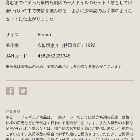
育むまでに至った最凶死刑囚の一人ドイルのセット！敵として出
会い戦いの中で友情を掴み取る！まさに少年誌のお手本のような
セットに仕上がりました！
サイズ
56mm
著作権
©︎板垣恵介（秋田書店）1992
JANコード
4582652321345
※画像は試作品のため、実際の商品とは多少異なる場合がございます
注意事項
ホビー・フィギュア商品は、一部メーカーなどでは発売時期の変更、価格・
仕様の変更などが予告なく行われる場合がございます。また入荷数の大幅な
変更が行われた場合などは、御予約のお客様全員にご提供出来ない可能性も
ございます。入荷減数の場合は御予約順にご提供させていただき、ご提供出
来ないお客様には事前にご連絡させていただきます。(ご入金いただいている