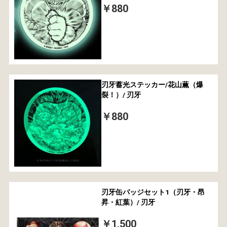
￥880
刃牙蓄光ステッカー/花山薫（爆
裂！）/ 刃牙
￥880
刃牙缶バッジセット1（刃牙・昂
昇・紅葉）/ 刃牙
￥1,500