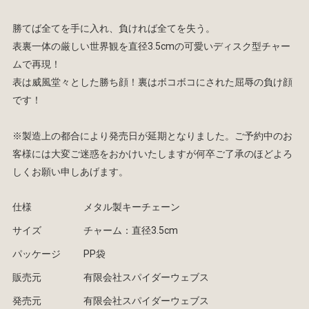
勝てば全てを手に入れ、負ければ全てを失う。
表裏一体の厳しい世界観を直径3.5cmの可愛いディスク型チャー
ムで再現！
表は威風堂々とした勝ち顔！裏はボコボコにされた屈辱の負け顔
です！
※製造上の都合により発売日が延期となりました。ご予約中のお
客様には大変ご迷惑をおかけいたしますが何卒ご了承のほどよろ
しくお願い申しあげます。
仕様
メタル製キーチェーン
サイズ
チャーム：直径3.5cm
パッケージ
PP袋
販売元
有限会社スパイダーウェブス
発売元
有限会社スパイダーウェブス