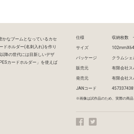
仕様
収納枚数 
密かなブームとなっているカセ
ードホルダー(名刺入れ)を作り
サイズ
102mmX6
れ以降の世代には目新しいデザ
パッケージ
クラムシェ
PESカードホルダー」を使えば
販売元
有限会社ス
発売元
有限会社ス
JANコード
457337438
※画像は試作品のため、実際の商品