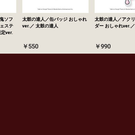
豪鬼ソフ
太鼓の達人／缶バッジ おしゃれ
太鼓の達人／アク
ェステ
ver.／ 太鼓の達人
ダー おしゃれver.
定ver.
￥550
￥990