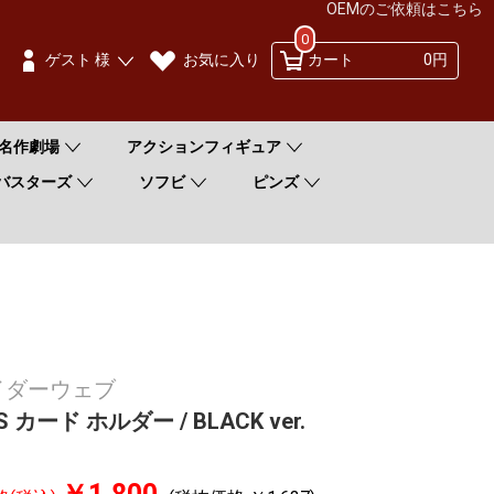
OEMのご依頼はこちら
0
お気に入り
ゲスト 様
カート
0円
名作劇場
アクションフィギュア
バスターズ
ソフビ
ピンズ
イダーウェブ
S カード ホルダー / BLACK ver.