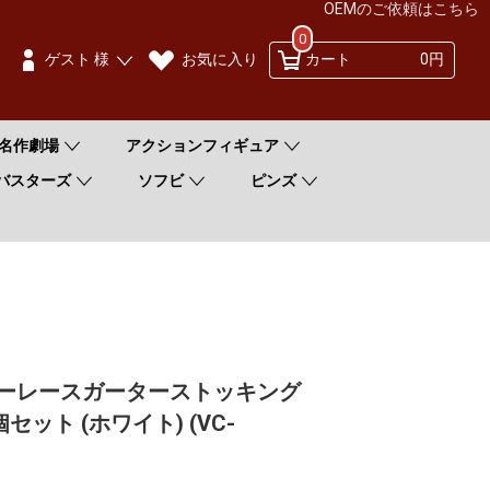
OEMのご依頼はこちら
0
お気に入り
ゲスト 様
カート
0円
名作劇場
アクションフィギュア
バスターズ
ソフビ
ピンズ
6 セクシーレースガーターストッキング
セット (ホワイト) (VC-