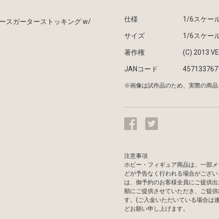
仕様
1/6スケ
レースガーターストッキング w/
サイズ
1/6スケー
著作権
(C) 2013 V
JANコード
457133767
※画像は試作品のため、実際の商品
注意事項
ホビー・フィギュア商品は、一部メ
どが予告なく行われる場合がござい
は、御予約のお客様全員にご提供出
順にご提供させていただき、ご提供
す。(ご入金いただいている場合は
どお願い申し上げます。