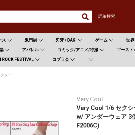
詳細検索
ース
鬼門街
刃牙 / BAKI
ゲーム
世界
楽
アパレル
コミック/アニメ/特撮
ゴースト
 ROCK FESTIVAL
コブラ会
ラクター
Very Cool
Very Cool 1/
w/ アンダーウェア 3個
F2006C)