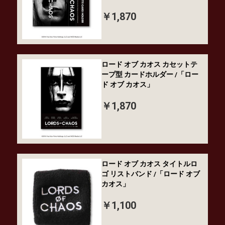
￥1,870
ロード オブ カオス カセットテ
ープ型 カードホルダー /「ロー
ド オブ カオス」
￥1,870
ロード オブ カオス タイトルロ
ゴ リストバンド /「ロード オブ
カオス」
￥1,100