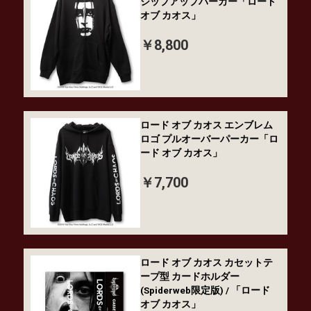
ジップアップパーカー「ロード
オブ カオス」
￥8,800
ロード オブ カオス エンブレム
ロゴ プルオーバーパーカー「ロ
ード オブ カオス」
￥7,700
ロード オブ カオス カセットテ
ープ型 カードホルダー
(Spiderweb限定版) / 「ロード
オブ カオス」