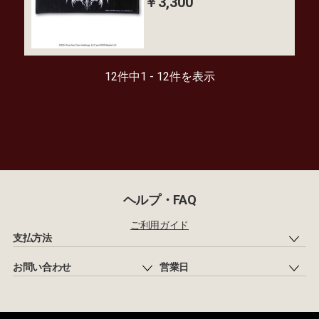
￥3,300
12件中1 - 12件を表示
ヘルプ・FAQ
ご利用ガイド
支払方法
お問い合わせ
営業日