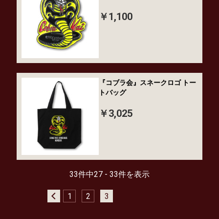
￥1,100
『コブラ会』スネークロゴ トー
トバッグ
￥3,025
33件中27 - 33件を表示
1
2
3