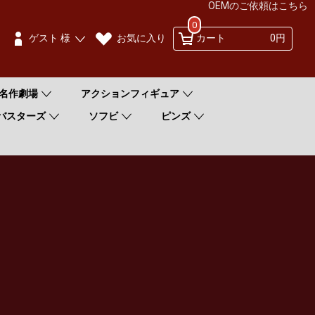
OEMのご依頼はこちら
0
お気に入り
ゲスト 様
カート
0円
名作劇場
アクションフィギュア
バスターズ
ソフビ
ピンズ