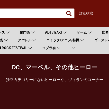
詳細検索
ース
鬼門街
刃牙 / BAKI
ゲーム
世界
楽
アパレル
コミック/アニメ/特撮
ゴースト
 ROCK FESTIVAL
コブラ会
DC、マーベル、その他ヒーロー
独立カテゴリーにないヒーローや、ヴィランのコーナー