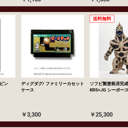
送料無料
グピン
ディグダグ/ ファミリーカセット
ソフビ製塗装済完
ケース
KRS×JG シー
￥3,300
￥25,300