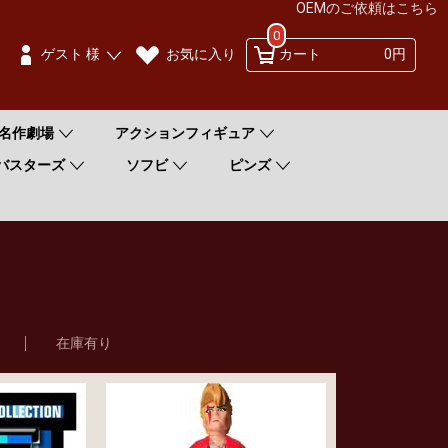
OEMのご依頼はこちら
0
お気に入り
ゲスト 様
カート
0円
名作劇場
アクションフィギュア
バスターズ
ソフビ
ピンズ
在庫有り