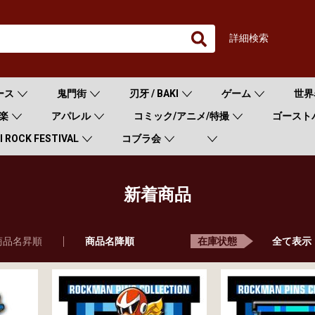
詳細検索
ース
鬼門街
刃牙 / BAKI
ゲーム
世界
楽
アパレル
コミック/アニメ/特撮
ゴースト
 ROCK FESTIVAL
コブラ会
新着商品
商品名昇順
商品名降順
全て表示
在庫状態